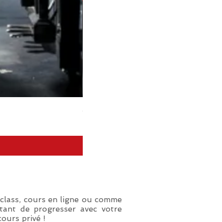
4 COURS PARTICULIERS (MASTE
Prix
260,00 €
 class, cours en ligne ou comme
étant de progresser avec votre
cours privé !