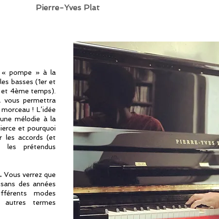
Pierre-Yves Plat
a « pompe » à la
les basses (1er et
 et 4ème temps).
e, vous permettra
 morceau ! L’idée
r une mélodie à la
tierce et pourquoi
 les accords (et
r les prétendus
.
Vous verrez que
e sans des années
férents modes
u autres termes