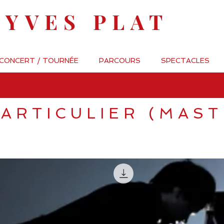
-YVES PLAT
 CONCERT / TOURNÉE
PARCOURS
SPECTACLES
ARTICULIER (MAST