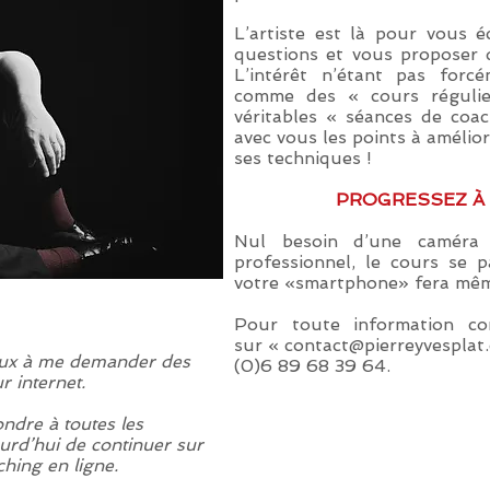
L’artiste est là pour vous 
questions et vous proposer d
L’intérêt n’étant pas forc
comme des « cours régulie
véritables « séances de coac
avec vous les points à amélio
ses techniques !
​PROGRESSEZ À
Nul besoin d’une caméra 
professionnel, le cours se 
votre «smartphone» fera même
Pour toute information co
sur «
contact@pierreyvesplat
eux à me demander des
(0)6 89 68 39 64.
r internet.
dre à toutes les
urd’hui de continuer sur
ching en ligne.