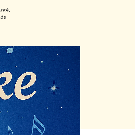
anté,
nds