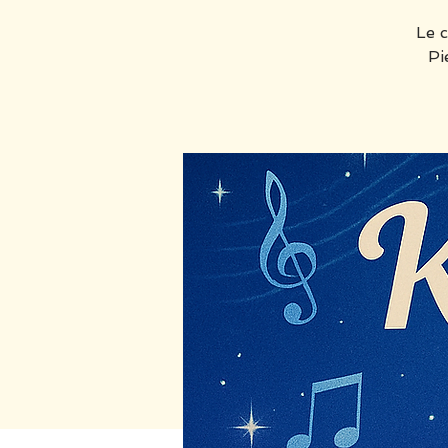
Le c
Pi