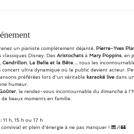
vénement
prenez un pianiste complètement déjanté, 
Pierre-Yves Pla
 classiques Disney. Des 
Aristochats
 à 
Mary Poppins
, en 
, 
Cendrillon
, 
La Belle et la Bête
… tous les incontournabl
 concert ultra dynamique où le public devient acteur. Pet
hansons préférées lors d'un véritable 
karaoké live
 dans un
onne humeur.
Goûter
, le rendez-vous incontournable du dimanche à l'h
 de beaux moments en famille.
: 
11 h, 15 h ou 17 h
, convivial et plein d'énergie à ne pas manquer ! 🎹🎶🏰