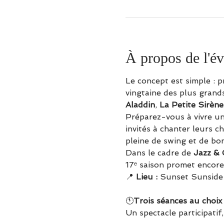
À propos de l'é
Le concept est simple : 
vingtaine des plus grands
Aladdin
, 
La Petite Sirène
Préparez-vous à vivre un
invités à chanter leurs c
pleine de swing et de b
Dans le cadre de 
Jazz & 
17ᵉ saison promet encore
📍 
Lieu :
 Sunset Sunside
🕚
Trois séances au choix 
Un spectacle participatif