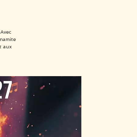
 Avec
ynamite
t aux