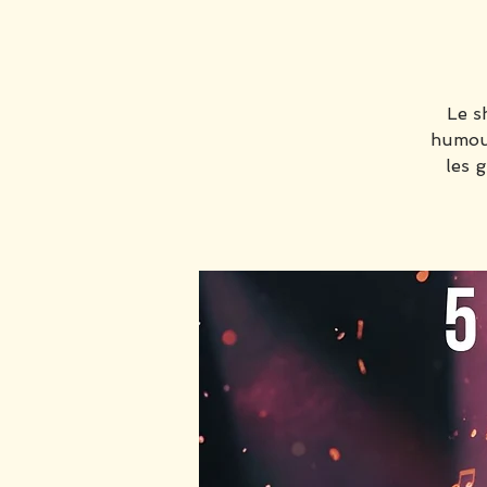
Le s
humour
les 