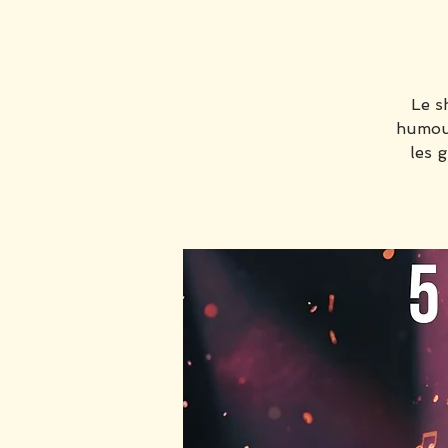
Le s
humour
les 