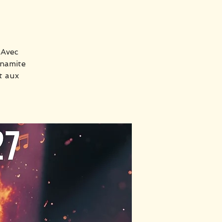
 Avec
ynamite
t aux