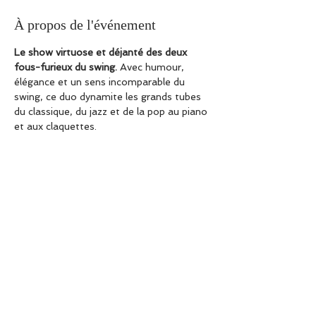
À propos de l'événement
Le show virtuose et déjanté des deux 
fous-furieux du swing.
 Avec humour, 
élégance et un sens incomparable du 
swing, ce duo dynamite les grands tubes 
du classique, du jazz et de la pop au piano 
et aux claquettes.
De Bach à John Lennon en passant par 
Chopin et Kurt Weill, Pierre-Yves Plat et 
Aurélien Lehmann nous offrent un 
mélange détonnant de classiques et de 
standards revisités, une interaction 
teintée d'humour entre eux et avec le 
public, un rythme, une précision ET une 
créativité impressionnants !