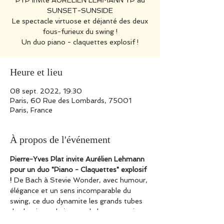
PYP invite AURÉLIEN LEHMANN YP au
SUNSET-SUNSIDE
Le spectacle virtuose et déjanté des deux
fous-furieux du swing !
Heure et lieu
08 sept. 2022, 19:30
Paris, 60 Rue des Lombards, 75001
Paris, France
À propos de l'événement
Pierre-Yves Plat invite Aurélien Lehmann 
pour un duo "Piano - Claquettes" explosif 
!
 De Bach à Stevie Wonder, avec humour, 
élégance et un sens incomparable du 
swing, ce duo dynamite les grands tubes 
du classique, du jazz et de la pop au piano 
et aux claquettes. Un festival de rythmes 