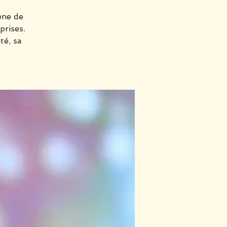
ène de
prises.
té, sa