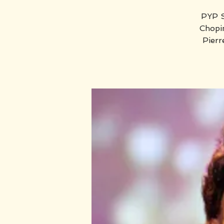
PYP S
Chopin
Pierr