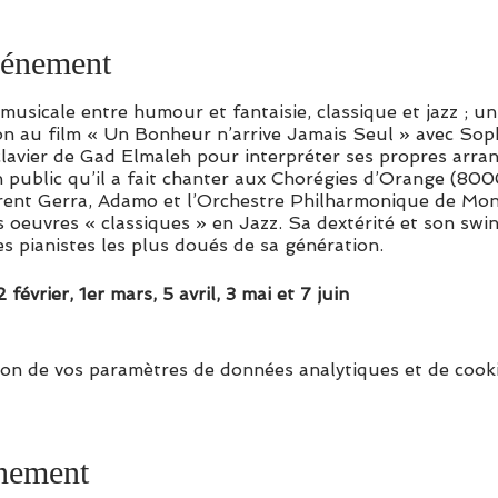
vénement
musicale entre humour et fantaisie, classique et jazz ; u
ion au film « Un Bonheur n’arrive Jamais Seul » avec Sop
 clavier de Gad Elmaleh pour interpréter ses propres arra
n public qu’il a fait chanter aux Chorégies d’Orange (80
urent Gerra, Adamo et l’Orchestre Philharmonique de Mon
es oeuvres « classiques » en Jazz. Sa dextérité et son sw
s pianistes les plus doués de sa génération.
 février, 1er mars, 5 avril, 3 mai et 7 juin
on de vos paramètres de données analytiques et de cooki
énement