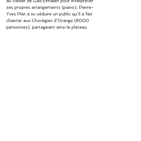
au clavier de Gad Elmaleh pour interpréter 
ses propres arrangements (piano), Pierre-
Yves Plat a su séduire un public qu’il a fait 
chanter aux Chorégies d’Orange (8000 
personnes), partageant ainsi le plateau 
avec Laurent Gerra, Adamo et 
l’Orchestre Philharmonique de Monte-
Carlo entre autres. Sa spécialité : adapter 
les oeuvres « classiques » en Jazz. Sa 
dextérité et son swing époustouflants en 
font certainement l’un des pianistes les 
plus doués de sa génération.
Partager cet événement