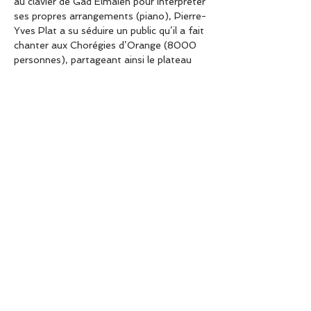
au clavier de Gad Elmaleh pour interpréter 
ses propres arrangements (piano), Pierre-
Yves Plat a su séduire un public qu’il a fait 
chanter aux Chorégies d’Orange (8000 
personnes), partageant ainsi le plateau 
avec Laurent Gerra, Adamo et 
l’Orchestre Philharmonique de Monte-
Carlo entre autres. Sa spécialité : adapter 
les oeuvres « classiques » en Jazz. Sa 
dextérité et son swing époustouflants en 
font certainement l’un des pianistes les 
plus doués de sa génération.
Partager cet événement