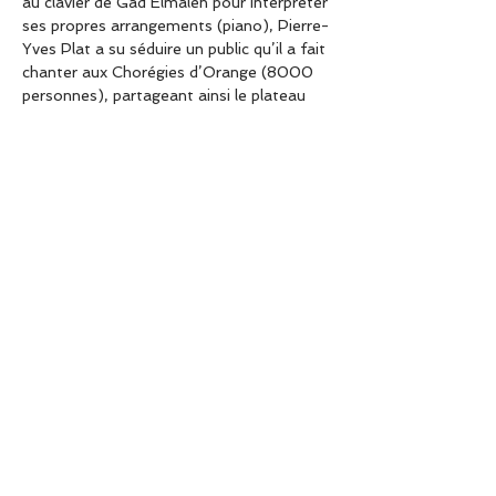
au clavier de Gad Elmaleh pour interpréter 
ses propres arrangements (piano), Pierre-
Yves Plat a su séduire un public qu’il a fait 
chanter aux Chorégies d’Orange (8000 
personnes), partageant ainsi le plateau 
avec Laurent Gerra, Adamo et 
l’Orchestre Philharmonique de Monte-
Carlo entre autres. Sa spécialité : adapter 
les oeuvres « classiques » en Jazz. Sa 
dextérité et son swing époustouflants en 
font certainement l’un des pianistes les 
plus doués de sa génération.
Partager cet événement