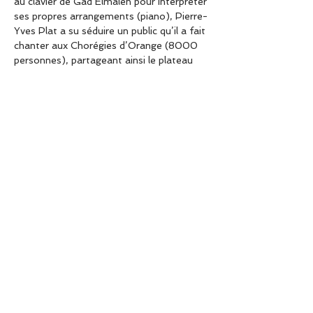
au clavier de Gad Elmaleh pour interpréter 
ses propres arrangements (piano), Pierre-
Yves Plat a su séduire un public qu’il a fait 
chanter aux Chorégies d’Orange (8000 
personnes), partageant ainsi le plateau 
avec Laurent Gerra, Adamo et 
l’Orchestre Philharmonique de Monte-
Carlo entre autres. Sa spécialité : adapter 
les oeuvres « classiques » en Jazz. Sa 
dextérité et son swing époustouflants en 
font certainement l’un des pianistes les 
plus doués de sa génération.
Partager cet événement