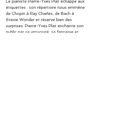
Le pianiste Pierre-Yves Plat échappe aux 
étiquettes : son répertoire nous emmène 
de Chopin à Ray Charles, de Bach à 
Stevie Wonder et réserve bien des 
surprises. Pierre-Yves Plat enchante son 
public par sa virtuosité, sa fantaisie et 
son humour. Il propose une traversée 
musicale entre classique et jazz, une 
véritable récréation. 
C’est un vrai show, parfois acrobatique, 
toujours bon enfant, dont on sort ravi et 
euphorique.
Partager cet événement