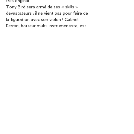
très original.
Tony Bird sera armé de ses « skills » 
dévastateurs ; il ne vient pas pour faire de 
la figuration avec son violon ! Gabriel 
Ferrari, batteur multi-instrumentiste, est 
tout autant exceptionnel et 
probablement l'un des meilleurs batteurs 
sur la scène musicale actuelle.
Vous avez donc compris, vous n'avez plus 
qu'à cliquer sur le lien pour réserver !
Les réservations, c'est ici :)
www.sunset-sunside.com
Partager cet événement