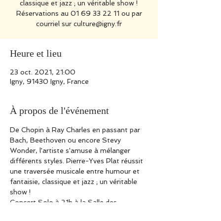
classique et jazz ; un véritable show !
Réservations au 01 69 33 22 11 ou par
courriel sur culture@igny.fr
Heure et lieu
23 oct. 2021, 21:00
Igny, 91430 Igny, France
À propos de l'événement
De Chopin à Ray Charles en passant par 
Bach, Beethoven ou encore Stevy 
Wonder, l'artiste s'amuse à mélanger 
différents styles. Pierre-Yves Plat réussit 
une traversée musicale entre humour et 
fantaisie, classique et jazz ; un véritable 
show !
Concert Solo à 21h à la Salle des 
Ruchères, Avenue Maryse Bastié - 