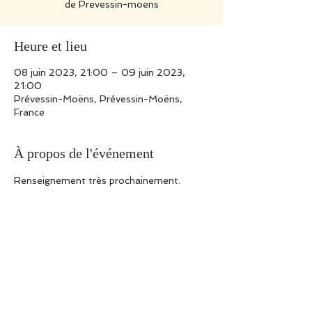
de Prevessin-moens
Heure et lieu
08 juin 2023, 21:00 – 09 juin 2023,
21:00
Prévessin-Moëns, Prévessin-Moëns,
France
À propos de l'événement
Renseignement très prochainement.
Concert en plein air dans le parc de la ville 
de Prevessin-moens
Partager cet événement