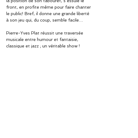
la position de son tabouret, s’essuie le 
front, en profite même pour faire chanter 
le public! Bref, il donne une grande liberté 
à son jeu qui, du coup, semble facile…
Pierre-Yves Plat réussit une traversée 
musicale entre humour et fantaisie, 
classique et jazz ; un véritable show !
BIO AUTREMENT - CONTACT : 
02/395.47.60 - EMAIL : 
bioautrement@skynet.be - SITE 
INTERNET : ​
https://www.bioautrement.be/nos-
activites
ADRESSE : Rue d'Hérinnes 14, 7850 
Enghien
Partager cet événement