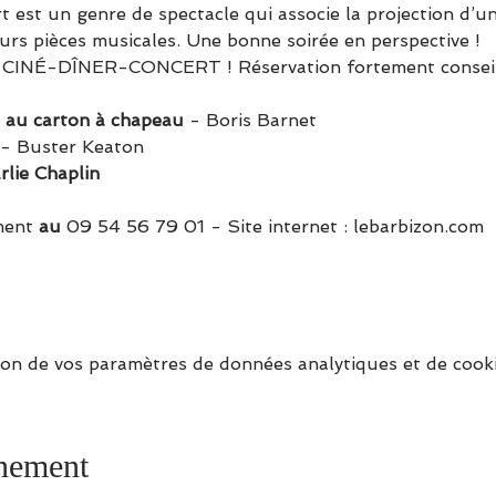
t est un genre de spectacle qui associe la projection d’un 
urs pièces musicales. Une bonne soirée en perspective !
t CINÉ-DÎNER-CONCERT ! Réservation fortement consei
e au carton à chapeau
 - Boris Barnet
 - Buster Keaton
lie Chaplin
ment 
au 
09 54 56 79 01
 - Site internet : 
lebarbizon.com
on de vos paramètres de données analytiques et de cooki
énement