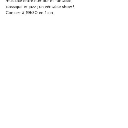
musicale entre humour et fantaisie, 
classique et jazz ; un véritable show ! 
Concert à 19h30 en 1 set. 
Sunset-Sunside, 60 rue des Lombards, 
Paris 1er
Réservation par téléphone au 01 40 26 
46 60
Site internet : 
https://www.sunset-
sunside.com
Partager cet événement