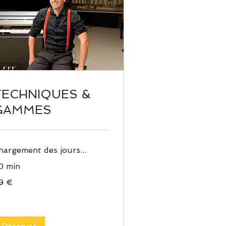
TECHNIQUES &
GAMMES
hargement des jours...
0 min
9 €
ros