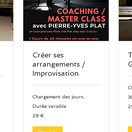
Créer ses
arrangements /
Improvisation
C
Chargement des jours...
3
29
Durée variable
2
eu
29
29 €
euros