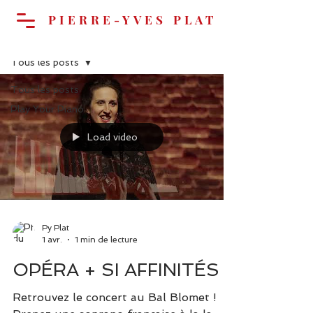
PIERRE-YVES PLAT
ACTUALITÉS
Tous les posts
Panier
Tous les posts
Play Your Piano
Load video
Py Plat
1 avr.
1 min de lecture
OPÉRA + SI AFFINITÉS
Retrouvez le concert au Bal Blomet !