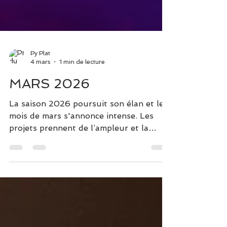
Py Plat
4 mars
1 min de lecture
MARS 2026
La saison 2026 poursuit son élan et le
mois de mars s'annonce intense. Les
projets prennent de l’ampleur et la
scène reste plus que jamais au cœur de
cette aventure artistique. Vous
retrouverez dans cette newsletter
l’ensemble des prochaines dates, avec en
point d’orgue : 🎭 14 mars – “Opéra & +
si affinités” avec Chantal Santon