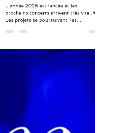
Toutes les prochaines
dates
L'année 2026 est lancée et les
prochains concerts arrivent très vite 🎶
Les projets se poursuivent, les
collaborations se multiplient et la scène
reste au cœur de cette nouvelle année.
Vous retrouverez dans cette newsletter
l’ensemble des prochaines dates. À
noter dès maintenant dans vos agendas
: les dates “classiques” au Sunset-
Sunside, avec la Carte blanche en solo
et les Jazz & Goûter, mais aussi
plusieurs projets artistiques dont vous
avez déjà entendu parler si vous sui