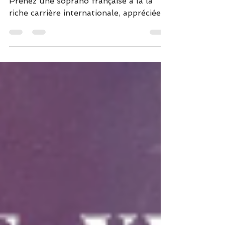
Prenez une soprano française à la la
riche carrière internationale, appréciée
pour sa voix chaude et puissante et ses
talents scéniques; rajoutez un pianiste
virtuose, d’une vitalité étourdissante,
capable de revisiter avec brio le
classique comme le jazz et la variété.
Mélangez le tout… et vous ne résisterez
pas longtemps à ce duo unique !
Plaquette --- Crédit Vidéo : Floriane
PINARD - f eedbackprod.fr