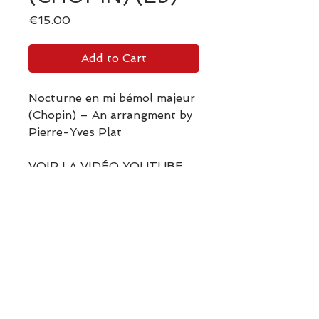
Price
€15.00
Add to Cart
Nocturne en mi bémol majeur
(Chopin) – An arrangment by
Pierre-Yves Plat
VOIR LA VIDÉO YOUTUBE
Back to the SHOP
Retour Boutique Partitions