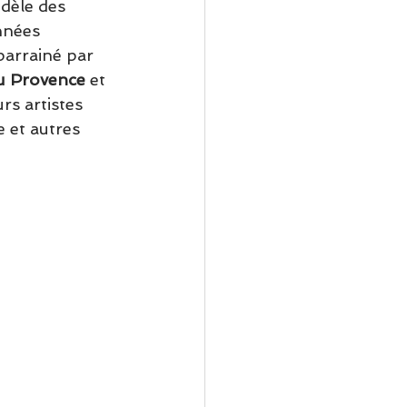
dèle des 
nnées 
parrainé par 
u Provence 
et 
rs artistes 
 et autres 