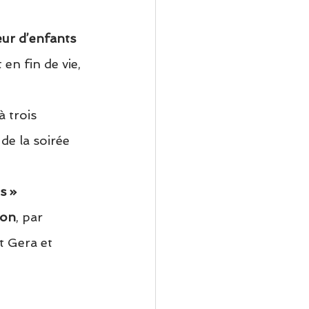
ur d’enfants 
n fin de vie, 
 trois 
de la soirée 
s »
ion
, par 
t Gera et 