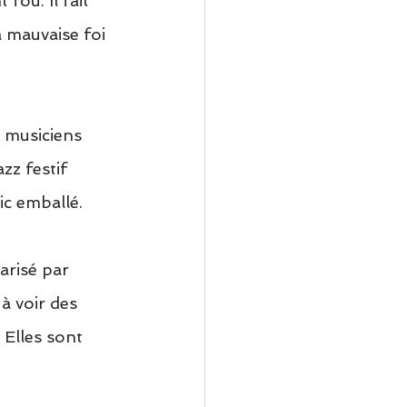
fou. Il fait 
a mauvaise foi 
 musiciens 
zz festif 
lic emballé.
arisé par 
à voir des 
Elles sont 