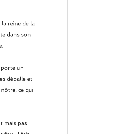
a reine de la 
rte dans son 
e.
 porte un 
les déballe et 
 nôtre, ce qui 
t mais pas 