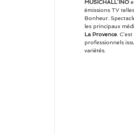
MUSICHALL’INO 
e
émissions TV telle
Bonheur. Spectacle
les principaux méd
La Provence
. C’es
professionnels iss
variétés.