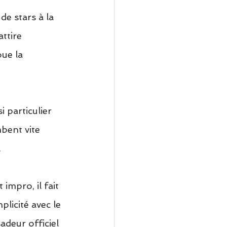
de stars à la 
attire 
ue la 
 particulier 
mbent vite 
.
impro, il fait 
licité avec le 
adeur officiel 