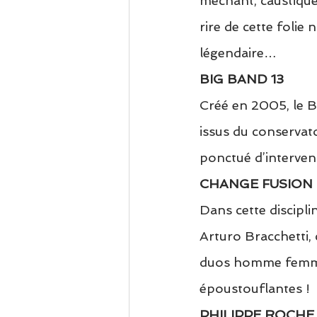
méchant, caustique 
rire de cette folie 
légendaire…
BIG BAND 13
Créé en 2005, le B
issus du conservato
ponctué d’interventi
CHANGE FUSION
Dans cette discipl
Arturo Bracchetti, 
duos homme femme)
époustouflantes !
PHILIPPE ROCHE