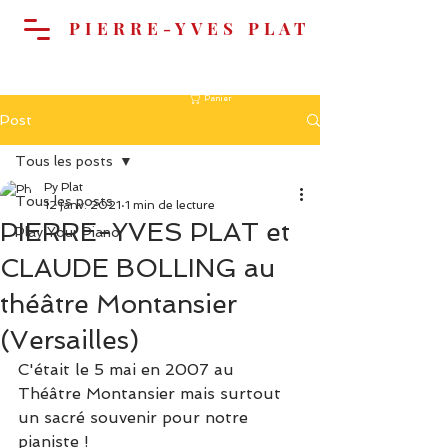
PIERRE-YVES PLAT
Panier
Post
Tous les posts
Py Plat
Tous les posts
12 janv. 2021
1 min de lecture
PIERRE-YVES PLAT et
Play Your Piano
CLAUDE BOLLING au
théâtre Montansier
(Versailles)
C'était le 5 mai en 2007 au 
Théâtre Montansier mais surtout 
un sacré souvenir pour notre 
pianiste !