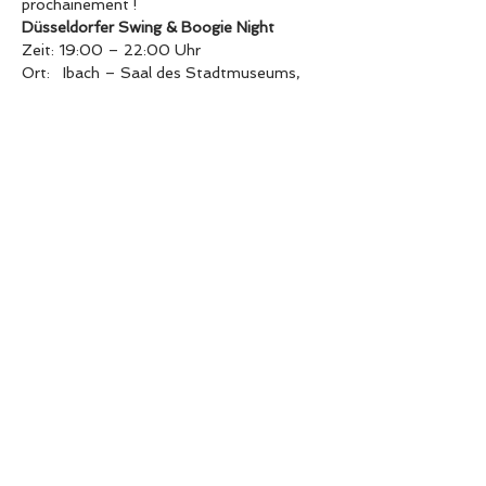
prochainement !
Düsseldorfer Swing & Boogie Night
Zeit: 19:00 – 22:00 Uhr
Ort:   Ibach – Saal des Stadtmuseums, 
Berger Allee 2, 40213 Düsseldorf
Eintrittspreis: € 22 
                                Abendkasse: € 26
Tickets gibt es 
HIER
 über Eventbrite
En lire plus >
Partager cet événement