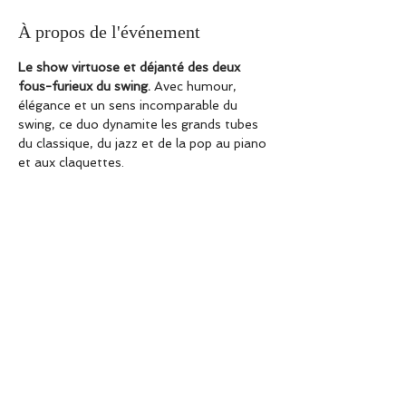
À propos de l'événement
Le show virtuose et déjanté des deux 
fous-furieux du swing.
 Avec humour, 
élégance et un sens incomparable du 
swing, ce duo dynamite les grands tubes 
du classique, du jazz et de la pop au piano 
et aux claquettes.
De Bach à John Lennon en passant par 
Chopin et Kurt Weill, Pierre-Yves Plat et 
Aurélien Lehmann nous offrent un 
mélange détonnant de classiques et de 
standards revisités, une interaction 
teintée d'humour entre eux et avec le 
public, un rythme, une précision ET une 
créativité impressionnants !