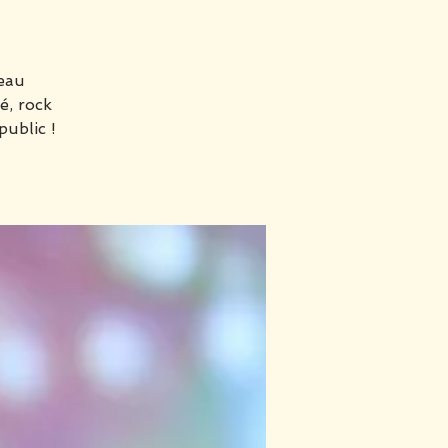
veau
é, rock
ublic !