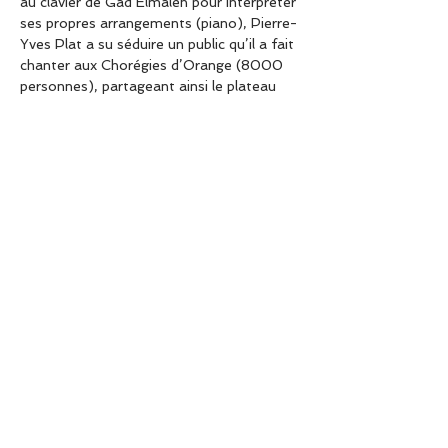
au clavier de Gad Elmaleh pour interpréter 
ses propres arrangements (piano), Pierre-
Yves Plat a su séduire un public qu’il a fait 
chanter aux Chorégies d’Orange (8000 
personnes), partageant ainsi le plateau 
avec Laurent Gerra, Adamo et 
l’Orchestre Philharmonique de Monte-
Carlo entre autres. Sa spécialité : adapter 
les oeuvres « classiques » en Jazz. Sa 
dextérité et son swing époustouflants en 
font certainement l’un des pianistes les 
plus doués de sa génération.
Partager cet événement