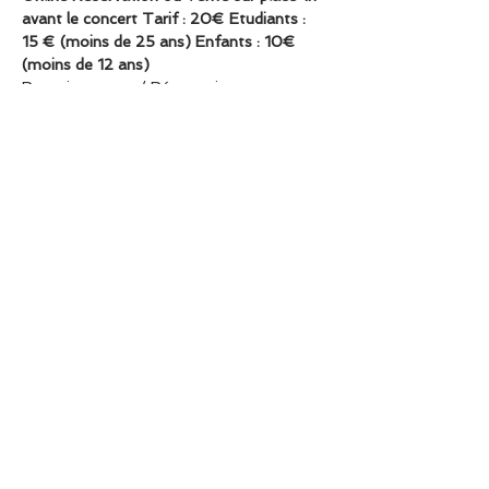
avant le concert Tarif : 20€ Etudiants : 
15 € (moins de 25 ans) Enfants : 10€ 
(moins de 12 ans)
Renseignement / Réservations sur : 
www.pianopassionparis.net
ÉGLISE SAINT-JULIEN-LE-PAUVRE 1 
Rue Saint-Julien le Pauvre, 75005 Paris
Concert à 16h, En face de Notre-Dame 
(In front of Notre-DAME), Métro St-
Michel ou Maubert
Partager cet événement