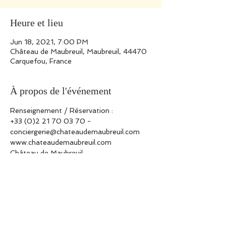
Heure et lieu
Jun 18, 2021, 7:00 PM
Château de Maubreuil, Maubreuil, 44470
Carquefou, France
À propos de l'événement
Renseignement / Réservation : 
+33 (0)2 21 70 03 70
 -
conciergerie@chateaudemaubreuil.com
www.chateaudemaubreuil.com
Château de Maubreuil
Allée de Maubreuil, 44470 Carquefou - 
France 