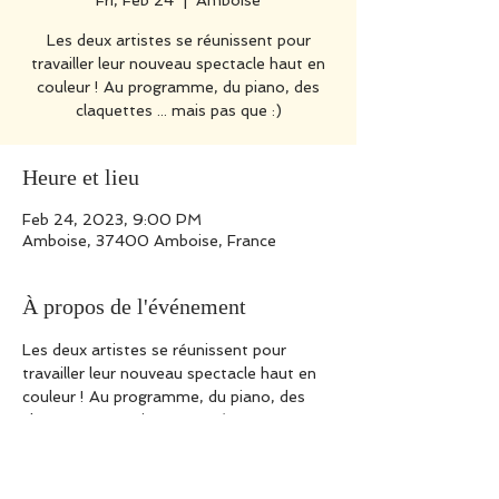
Fri, Feb 24
  |  
Amboise
Les deux artistes se réunissent pour
travailler leur nouveau spectacle haut en
couleur ! Au programme, du piano, des
claquettes ... mais pas que :)
Heure et lieu
Feb 24, 2023, 9:00 PM
Amboise, 37400 Amboise, France
À propos de l'événement
Les deux artistes se réunissent pour 
travailler leur nouveau spectacle haut en 
couleur ! Au programme, du piano, des 
claquettes ... mais pas que :)
En résidence du 22 au 24 février 2023.
Site internet : 
https://www.aurelienlehmann.com/