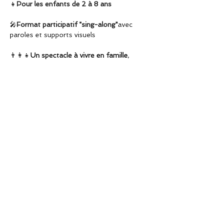
👧
Pour les enfants de 2 à 8 ans
🎤
Format participatif "sing-along"
avec 
paroles et supports visuels
👨‍👩‍👧
Un spectacle à vivre en famille
, 
avec Melissa Douville et Pierre-Yves Plat.
📍 
Rendez-vous le 11 novembre au 
Sunset Sunside
 pour un concert où l'on 
chante, joue, apprend… et surtout, où 
l'on s'amuse !
En lire plus >
Partager cet événement