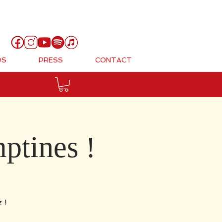
Cart
OS
PRESS
CONTACT
ptines !
 !