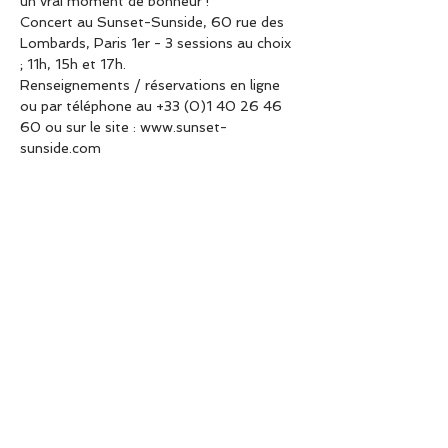
un vrai moment de bonheur !
Concert au Sunset-Sunside, 60 rue des 
Lombards, Paris 1er - 3 sessions au choix 
; 11h, 15h et 17h.
Renseignements / réservations en ligne 
ou par téléphone au +33 (0)1 40 26 46 
60 ou sur le site : www.sunset-
sunside.com
Album de Noël disponible ( "PETIT PAPA 
NOËL" - Commandez-le dès maintenant 
en cliquant ici)
A true performer Pierre-Yves Plat is in 
his element on stage. As he begins to 
play a classical masterpiece, he bows his 
head and puffs…
En lire plus >
Partager cet événement