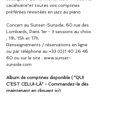
cacahuète"et toutes vos comptines 
préférées revisitées en jazz au piano. 
Concert au Sunset-Sunside, 60 rue des 
Lombards, Paris 1er - 3 sessions au choix 
; 11h, 15h et 17h.
Renseignements / réservations en ligne 
ou par téléphone au +33 (0)1 40 26 46 
60 ou sur le site : www.sunset-
sunside.com
Album de comptines disponible ( "QUI 
C’EST CELUI-LÀ" - Commandez-le dès 
maintenant en cliquant ici)
A true performer Pierre-Yves Plat is in 
his element on stage. As he begins to 
play a classical masterpiece, he bows his 
head and puffs out his cheeks in 
apparent tedium before throwing a 
cheeky glance towards the audience and 