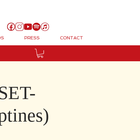
Cart
OS
PRESS
CONTACT
NSET-
tines)