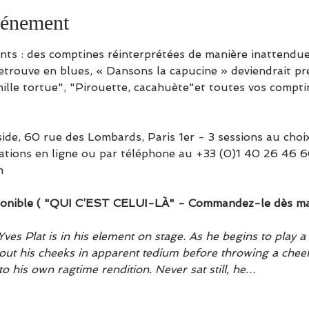
vénement
nts : des comptines réinterprétées de manière inattendue
 retrouve en blues, « Dansons la capucine » deviendrait p
ille tortue", "Pirouette, cacahuète"et toutes vos comptin
e, 60 rue des Lombards, Paris 1er - 3 sessions au choix ;
tions en ligne ou par téléphone au +33 (0)1 40 26 46 60 
m
onible ( "QUI C’EST CELUI-LÀ" - Commandez-le dès main
es Plat is in his element on stage. As he begins to play a 
out his cheeks in apparent tedium before throwing a chee
o his own ragtime rendition. Never sat still, he…