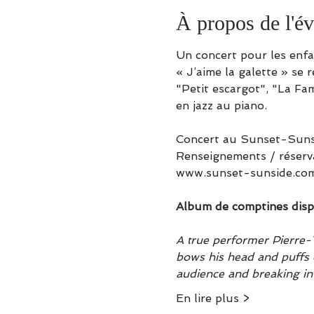
À propos de l'é
Un concert pour les enfa
« J’aime la galette » se
"Petit escargot", "La Fam
en jazz au piano. 
Concert au Sunset-Sunsid
Renseignements / réserva
www.sunset-sunside.co
Album de comptines disp
A true performer Pierre-Yv
bows his head and puffs 
audience and breaking int
En lire plus >