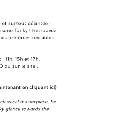
 et surtout déjantée ! 
resque funky ! Retrouvez 
es préférées revisitées 
 11h, 15h et 17h.
ou sur le site : 
tenant en cliquant ici)
classical masterpiece, he 
ky glance towards the 