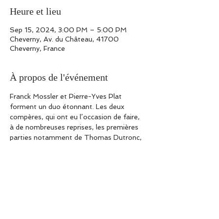
Heure et lieu
Sep 15, 2024, 3:00 PM – 5:00 PM
Cheverny, Av. du Château, 41700
Cheverny, France
À propos de l'événement
Franck Mossler et Pierre-Yves Plat 
forment un duo étonnant. Les deux 
compères, qui ont eu l’occasion de faire, 
à de nombreuses reprises, les premières 
parties notamment de Thomas Dutronc, 
Nicoletta ou encore Sanseverino, ne 
manqueront pas de vous surprendre !
Partager cet événement